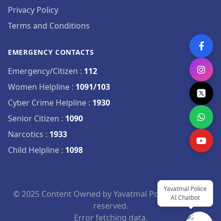
Privacy Policy
Terms and Conditions
EMERGENCY CONTACTS
Emergency/Citizen
:
112
Women Helpline
:
1091/103
Cyber Crime Helpline
:
1930
Senior Citizen
:
1090
Narcotics
:
1933
Child Helpline
:
1098
Yavatmal Police
© 2025 Content Owned by Yavatmal Police. All rights
AI Chatbot
reserved.
Error fetching data.