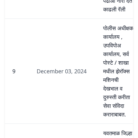
पढाओ नारा देत
काढली रॅली
पोलीस अधीक्षक
कार्यालय ,
उपविपोअ
कार्यालय, सर्व
पोस्टे / शाखा
9
December 03, 2024
मधील झेरॉक्स
मशिनची
देखभाल व
दुरुस्ती करीता
सेवा संविदा
कराराबाबत.
यवतमाळ जिल्हा